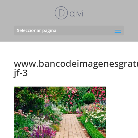
Seleccionar página
www.bancodeimagenesgratu
jf-3