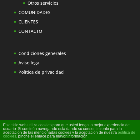
Otros servicios
COMUNIDADES
CLIENTES
CONTACTO
Condiciones generales
Aviso legal
Política de privacidad
Este sitio web utiliza cookies para que usted tenga la mejor experiencia de
usuario. Si continúa navegando está dando su consentimiento para la
aceptación de las mencionadas cookies y la aceptación de nuestra
política de
cookies
, pinche el enlace para mayor información.
Diseño Web Ideare